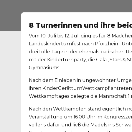
8 Turnerinnen und ihre be
Vom 10. Juli bis 12. Juli ging es für 8 Mä
Landeskinderturnfest nach Pforzheim. Un
drei tolle Tage in der ehemals badischen 
mit der Kinderturnparty, die Gala „Stars &
Gymnasiums.
Nach dem Einleben in ungewohnter Umgeb
ihren KinderGerätturnWettkampf antreten. 
Wettkampftages belegte die Mannschaft 1 mi
Nach den Wettkämpfen stand eigentlich no
Veranstaltung um 16.00 Uhr im Kongresszen
vollens dafür und ließ die Mädels ins Sch