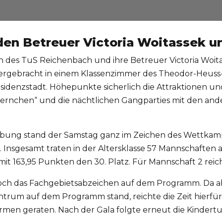
iden Betreuer Victoria Woitassek 
dchen des TuS Reichenbach und ihre Betreuer Victoria W
tergebracht in einem Klassenzimmer des Theodor-Heus
Residenzstadt. Höhepunkte sicherlich die Attraktionen 
 Sternchen“ und die nächtlichen Gangparties mit den an
ung stand der Samstag ganz im Zeichen des Wettkamp
Insgesamt traten in der Altersklasse 57 Mannschaften 
t 163,95 Punkten den 30. Platz. Für Mannschaft 2 reich
ch das Fachgebietsabzeichen auf dem Programm. Da abe
trum auf dem Programm stand, reichte die Zeit hierfür 
wärmen geraten. Nach der Gala folgte erneut die Kinde