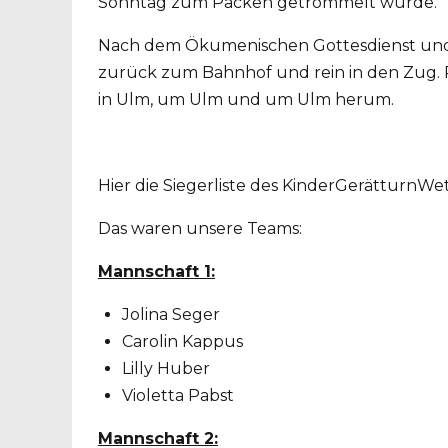
Sonntag zum Packen getrommelt wurde.
Nach dem Ökumenischen Gottesdienst und v
zurück zum Bahnhof und rein in den Zug. 
in Ulm, um Ulm und um Ulm herum.
Hier die Siegerliste des KinderGerätturnW
Das waren unsere Teams:
Mannschaft 1:
Jolina Seger
Carolin Kappus
Lilly Huber
Violetta Pabst
Mannschaft 2: