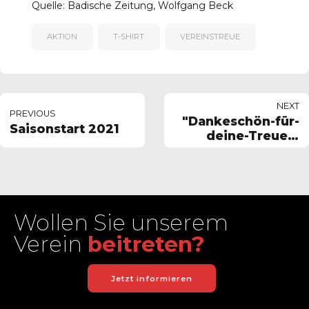
Quelle: Badische Zeitung, Wolfgang Beck
AKTION
T-SHIRT
VEREINSTREUE
NEXT
PREVIOUS
"Dankeschön-für-
Saisonstart 2021
deine-Treue"-
Shirts kommen
gut an
Wollen Sie unserem
Verein
beitreten?
Jetzt informieren