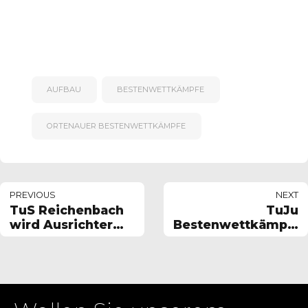
AUFBAU
BESTENWETTKÄMPFE
ORTENAUER BESTENWETTKÄMPFE
PREVIOUS
NEXT
TuS Reichenbach
TuJu
wird Ausrichter
Bestenwettkämpfe
der OTG TuJu
2026
Bestenwettkämpfe