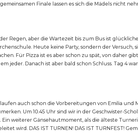
emeinsamen Finale lassen es sich die Mädels nicht neh
r Regen, aber die Wartezeit bis zum Bus ist glückliche
henschule. Heute keine Party, sondern der Versuch, si
en. Für Pizza ist es aber schon zu spät, von daher gibt 
m jeder. Danach ist aber bald schon Schluss. Tag 4 war
aufen auch schon die Vorbereitungen von Emilia und 
nzumerken. Um 10.45 Uhr sind wir in der Geschwister-Sc
. Ein weiterer Gänsehautmoment, als die älteste Turneri
eleitet wird. DAS IST TURNEN! DAS IST TURNFEST! Gem