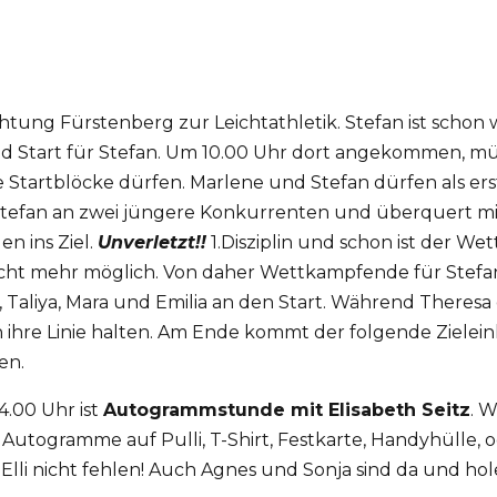
tung Fürstenberg zur Leichtathletik. Stefan ist schon w
nd Start für Stefan. Um 10.00 Uhr dort angekommen, m
e Startblöcke dürfen. Marlene und Stefan dürfen als er
 Stefan an zwei jüngere Konkurrenten und überquert mit
n ins Ziel.
Unverletzt!!
1.Disziplin und schon ist der Wet
icht mehr möglich. Von daher Wettkampfende für Stefan.
 Taliya, Mara und Emilia an den Start. Während Theresa 
 ihre Linie halten. Am Ende kommt der folgende Zieleinlau
den.
4.00 Uhr ist
Autogrammstunde mit Elisabeth Seitz
. W
s. Autogramme auf Pulli, T-Shirt, Festkarte, Handyhülle
it Elli nicht fehlen! Auch Agnes und Sonja sind da und h