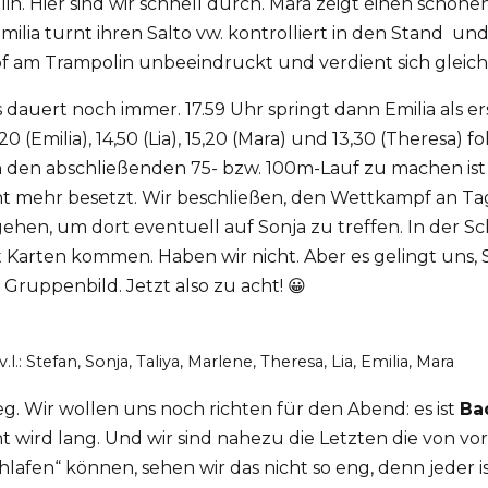
olin. Hier sind wir schnell durch. Mara zeigt einen schön
ilia turnt ihren Salto vw. kontrolliert in den Stand und
mpf am Trampolin unbeeindruckt und verdient sich gleich
uert noch immer. 17.59 Uhr springt dann Emilia als ers
 (Emilia), 14,50 (Lia), 15,20 (Mara) und 13,30 (Theresa)
den abschließenden 75- bzw. 100m-Lauf zu machen ist es 
nicht mehr besetzt. Wir beschließen, den Wettkampf an
gehen, um dort eventuell auf Sonja zu treffen. In der 
t Karten kommen. Haben wir nicht. Aber es gelingt uns
Gruppenbild. Jetzt also zu acht! 😀
v.l.: Stefan, Sonja, Taliya, Marlene, Theresa, Lia, Emilia, Mara
 Wir wollen uns noch richten für den Abend: es ist
Ba
ht wird lang. Und wir sind nahezu die Letzten die von 
lafen“ können, sehen wir das nicht so eng, denn jeder is