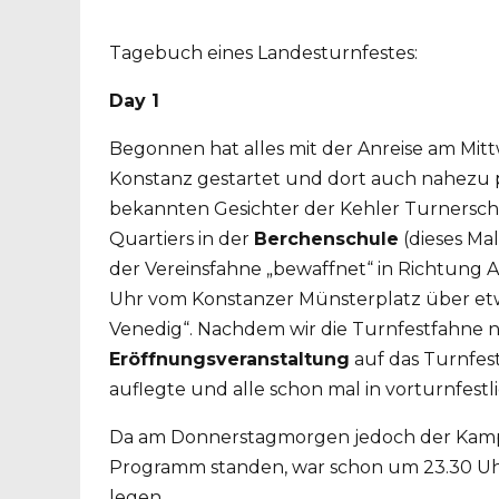
Tagebuch eines Landesturnfestes:
Day 1
Begonnen hat alles mit der Anreise am Mit
Konstanz gestartet und dort auch nahezu 
bekannten Gesichter der Kehler Turnersc
Quartiers in der
Berchenschule
(dieses Ma
der Vereinsfahne „bewaffnet“ in Richtung
Uhr vom Konstanzer Münsterplatz über etw
Venedig“. Nachdem wir die Turnfestfahne 
Eröffnungsveranstaltung
auf das Turnfes
auflegte und alle schon mal in vorturnfes
Da am Donnerstagmorgen jedoch der Kampfr
Programm standen, war schon um 23.30 Uhr
legen.