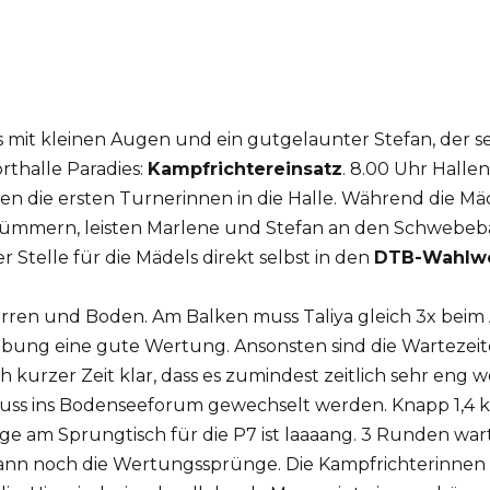
 mit kleinen Augen und ein gutgelaunter Stefan, der se
rthalle Paradies:
Kampfrichtereinsatz
. 8.00 Uhr Halle
 die ersten Turnerinnen in die Halle. Während die Mä
ümmern, leisten Marlene und Stefan an den Schwebebalk
 Stelle für die Mädels direkt selbst in den
DTB-Wahlw
rren und Boden. Am Balken muss Taliya gleich 3x beim
Übung eine gute Wertung. Ansonsten sind die Wartezeit
ch kurzer Zeit klar, dass es zumindest zeitlich sehr 
s ins Bodenseeforum gewechselt werden. Knapp 1,4 km
ange am Sprungtisch für die P7 ist laaaang. 3 Runden war
nn noch die Wertungssprünge. Die Kampfrichterinnen s