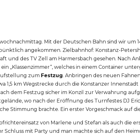
twochnachmittag. Mit der Deutschen Bahn sind wir um 1
pünktlich angekommen. Zielbahnhof: Konstanz-Petersh
haft und des TV Zell am Harmersbach gesehen. Nach A
l ein „Klassenzimmer“, welches in einem Container unter
 Aufstellung zum
Festzug
. Anbringen des neuen Fahnen
a 1,5 km Wegstrecke durch die Konstanzer Innenstadt 
nach dem Festzug sicher im Konzil zur Verwahrung aufg
tgelände, wo nach der Eröffnung des Turnfestes DJ Eri
tliche Stimmung brachte. Ein erster Vorgeschmack auf d
ichtereinsatz von Marlene und Stefan als auch die e
 Schluss mit Party und man machte sich auf den Heimw