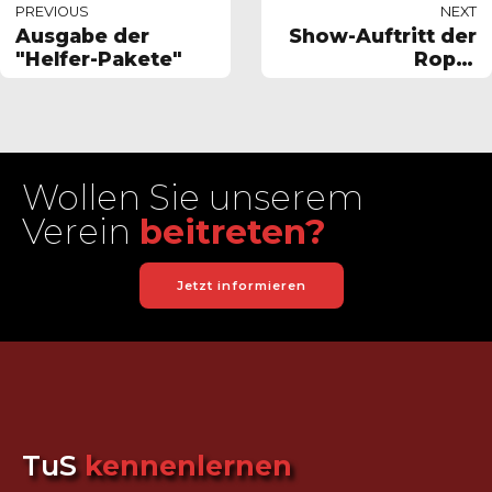
PREVIOUS
NEXT
Ausgabe der
Show-Auftritt der
"Helfer-Pakete"
Rope-
Skipperinnen und
Einrad-
Fahrerinnen
r-Reichenbach
Wollen Sie unserem
Verein
beitreten?
Jetzt informieren
TuS
kennenlernen