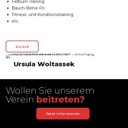
Fatburn-Training
Bauch-Beine-Po
Fitness- und Konditionstraining
etc.
Zurück
Ursula Woitassek
Wollen Sie unserem
Verein
beitreten?
Jetzt informieren