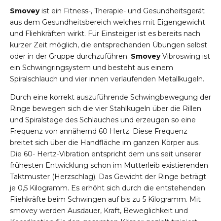
Smovey
ist ein Fitness-, Therapie- und Gesundheitsgerät
aus dem Gesundheitsbereich welches mit Eigengewicht
und Fliehkräften wirkt. Für Einsteiger ist es bereits nach
kurzer Zeit möglich, die entsprechenden Übungen selbst
oder in der Gruppe durchzuführen.
Smovey
Vibroswing ist
ein Schwingringsystem und besteht aus einem
Spiralschlauch und vier innen verlaufenden Metallkugeln.
r-Reichenbach
Durch eine korrekt auszuführende Schwingbewegung der
Ringe bewegen sich die vier Stahlkugeln über die Rillen
und Spiralstege des Schlauches und erzeugen so eine
Frequenz von annähernd 60 Hertz. Diese Frequenz
breitet sich über die Handfläche im ganzen Körper aus.
Die 60- Hertz-Vibration entspricht dem uns seit unserer
frühesten Entwicklung schon im Mutterleib existierenden
Taktmuster (Herzschlag). Das Gewicht der Ringe beträgt
je 0,5 Kilogramm. Es erhöht sich durch die entstehenden
Fliehkräfte beim Schwingen auf bis zu 5 Kilogramm. Mit
smovey werden Ausdauer, Kraft, Beweglichkeit und