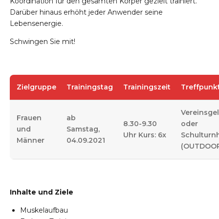
Koordination für den gesamten Körper gezielt trainiert.
Darüber hinaus erhöht jeder Anwender seine
Lebensenergie.
Schwingen Sie mit!
Zielgruppe
Trainingstag
Trainingszeit
Treffpunk
Vereinsge
Frauen
ab
8.30-9.30
oder
und
Samstag,
Uhr Kurs: 6x
Schulturnh
Männer
04.09.2021
(OUTDOO
Inhalte und Ziele
Muskelaufbau