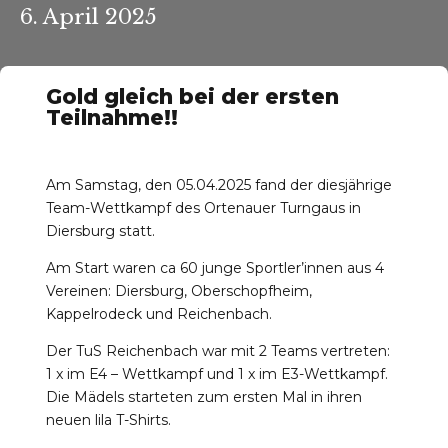
6. April 2025
Gold gleich bei der ersten
Teilnahme!!
r-Reichenbach
Am Samstag, den 05.04.2025 fand der diesjährige
Team-Wettkampf des Ortenauer Turngaus in
Diersburg statt.
Am Start waren ca 60 junge Sportler’innen aus 4
Vereinen: Diersburg, Oberschopfheim,
Kappelrodeck und Reichenbach.
Der TuS Reichenbach war mit 2 Teams vertreten:
1 x im E4 – Wettkampf und 1 x im E3-Wettkampf.
Die Mädels starteten zum ersten Mal in ihren
neuen lila T-Shirts.