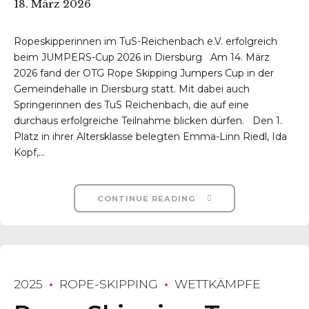
18. März 2026
Ropeskipperinnen im TuS-Reichenbach e.V. erfolgreich
beim JUMPERS-Cup 2026 in Diersburg Am 14. März
2026 fand der OTG Rope Skipping Jumpers Cup in der
Gemeindehalle in Diersburg statt. Mit dabei auch
Springerinnen des TuS Reichenbach, die auf eine
durchaus erfolgreiche Teilnahme blicken dürfen. Den 1.
r-Reichenbach
Platz in ihrer Altersklasse belegten Emma-Linn Riedl, Ida
Kopf,...
CONTINUE READING
2025
ROPE-SKIPPING
WETTKÄMPFE