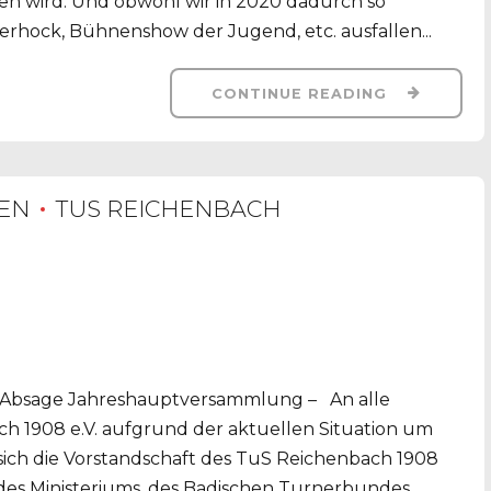
en wird. Und obwohl wir in 2020 dadurch so
lerhock, Bühnenshow der Jugend, etc. ausfallen...
CONTINUE READING
EN
TUS REICHENBACH
– – Absage Jahreshauptversammlung – An alle
h 1908 e.V. aufgrund der aktuellen Situation um
sich die Vorstandschaft des TuS Reichenbach 1908
des Ministeriums, des Badischen Turnerbundes