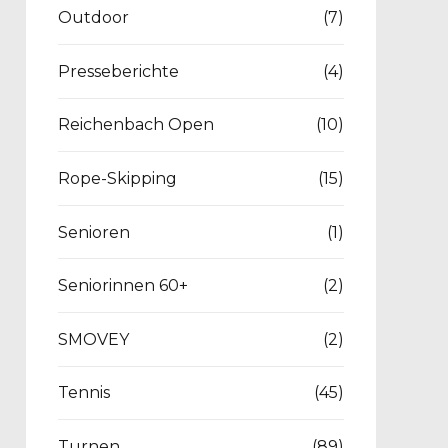
Outdoor
(7)
Presseberichte
(4)
Reichenbach Open
(10)
Rope-Skipping
(15)
Senioren
(1)
Seniorinnen 60+
(2)
SMOVEY
(2)
Tennis
(45)
Turnen
(89)