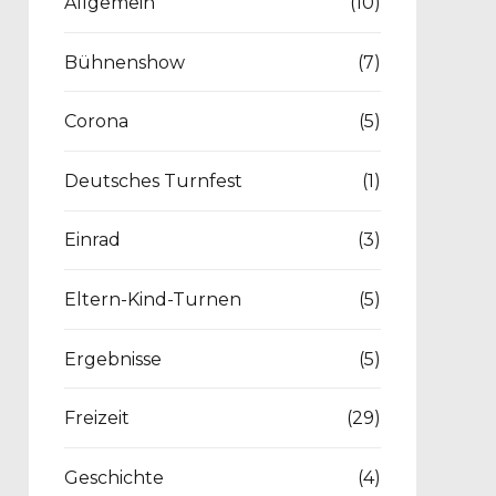
Allgemein
(10)
Bühnenshow
(7)
Corona
(5)
Deutsches Turnfest
(1)
Einrad
(3)
Eltern-Kind-Turnen
(5)
Ergebnisse
(5)
Freizeit
(29)
Geschichte
(4)