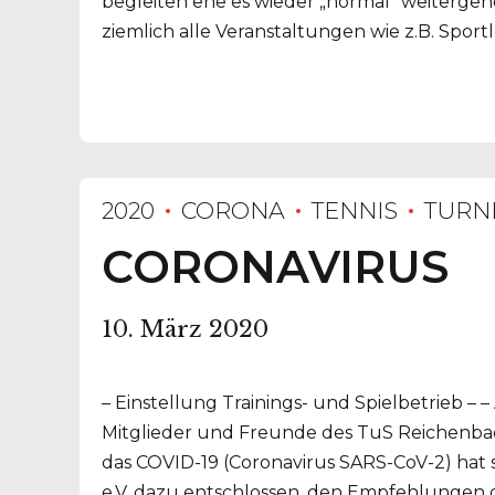
begleiten ehe es wieder „normal“ weitergeh
ziemlich alle Veranstaltungen wie z.B. Sport
2020
CORONA
TENNIS
TURN
CORONAVIRUS
10. März 2020
– Einstellung Trainings- und Spielbetrieb 
Mitglieder und Freunde des TuS Reichenbac
das COVID-19 (Coronavirus SARS-CoV-2) hat 
e.V. dazu entschlossen, den Empfehlungen 