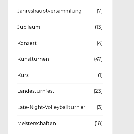
Jahreshauptversammlung
(7)
Jubiläum
(13)
Konzert
(4)
Kunstturnen
(47)
Kurs
(1)
Landesturnfest
(23)
Late-Night-Volleyballturnier
(3)
Meisterschaften
(18)