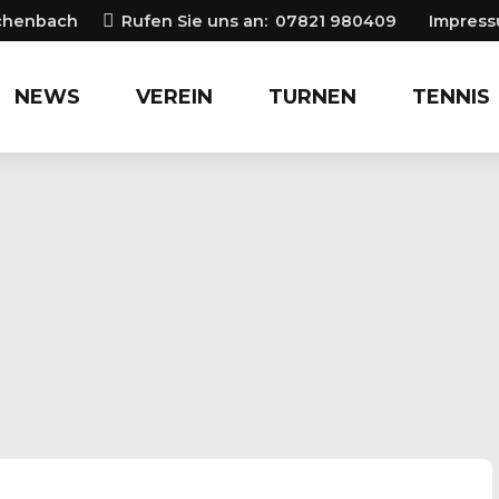
ichenbach
Rufen Sie uns an:
07821 980409
Impres
NEWS
VEREIN
TURNEN
TENNIS