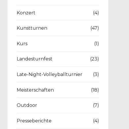
Konzert
(4)
Kunstturnen
(47)
Kurs
(1)
Landesturnfest
(23)
Late-Night-Volleyballturnier
(3)
Meisterschaften
(18)
Outdoor
(7)
Presseberichte
(4)