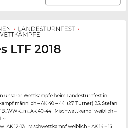
NEN
LANDESTURNFEST
WETTKÄMPFE
es LTF 2018
ten unserer Wettkämpfe beim Landesturnfest in
pf männlich – AK 40 – 44 (27 Turner) 25. Stefan
TB_WWK_m_AK 40-44 Mischwettkampf weiblich –
ler
K 12-13 Mischwettkampf weiblich – AK 14 – 15