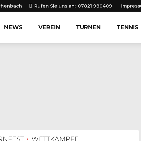
ichenbach
Rufen Sie uns an:
07821 980409
Impres
NEWS
VEREIN
TURNEN
TENNIS
RNFEST
WETTKÄMPFE