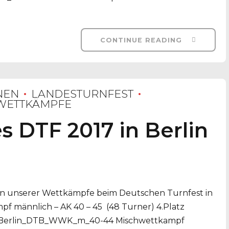
CONTINUE READING
NEN
LANDESTURNFEST
WETTKÄMPFE
s DTF 2017 in Berlin
sten unserer Wettkämpfe beim Deutschen Turnfest in
 männlich – AK 40 – 45 (48 Turner) 4.Platz
_Berlin_DTB_WWK_m_40-44 Mischwettkampf