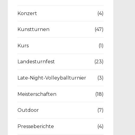
Konzert
(4)
Kunstturnen
(47)
Kurs
(1)
Landesturnfest
(23)
Late-Night-Volleyballturnier
(3)
Meisterschaften
(18)
Outdoor
(7)
Presseberichte
(4)