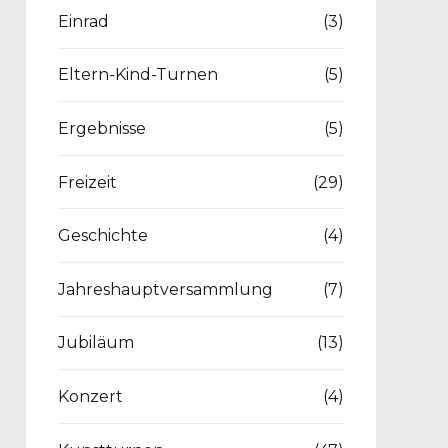
Einrad
(3)
Eltern-Kind-Turnen
(5)
Ergebnisse
(5)
Freizeit
(29)
Geschichte
(4)
Jahreshauptversammlung
(7)
Jubiläum
(13)
Konzert
(4)