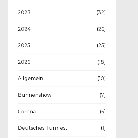
2023
(32)
2024
(26)
2025
(25)
2026
(18)
Allgemein
(10)
Bühnenshow
(7)
Corona
(5)
Deutsches Turnfest
(1)