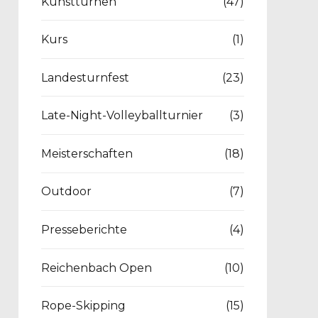
Kunstturnen
(47)
Kurs
(1)
Landesturnfest
(23)
Late-Night-Volleyballturnier
(3)
Meisterschaften
(18)
Outdoor
(7)
Presseberichte
(4)
Reichenbach Open
(10)
Rope-Skipping
(15)