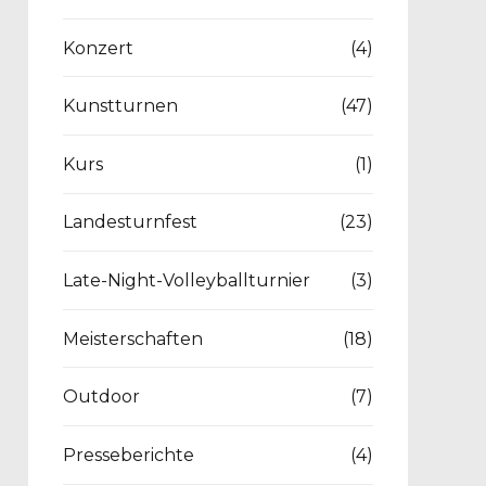
Konzert
(4)
Kunstturnen
(47)
Kurs
(1)
Landesturnfest
(23)
Late-Night-Volleyballturnier
(3)
Meisterschaften
(18)
Outdoor
(7)
Presseberichte
(4)