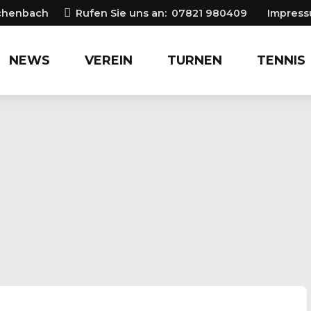
ichenbach
Rufen Sie uns an:
07821 980409
Impres
NEWS
VEREIN
TURNEN
TENNIS